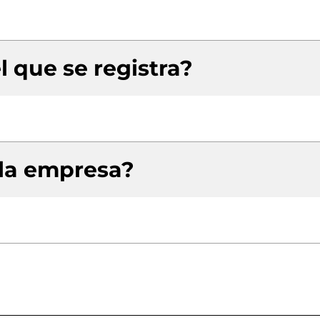
l que se registra?
 la empresa?