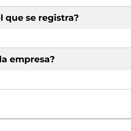
l que se registra?
 la empresa?