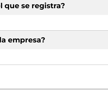
l que se registra?
 la empresa?