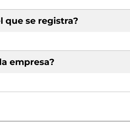
l que se registra?
 la empresa?