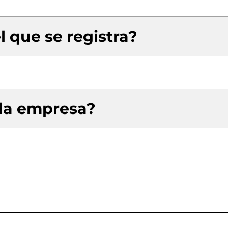
l que se registra?
 la empresa?