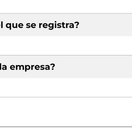
l que se registra?
 la empresa?