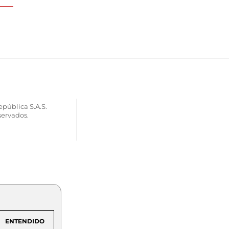
epública S.A.S.
servados.
ENTENDIDO