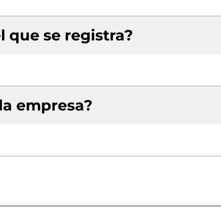
l que se registra?
 la empresa?