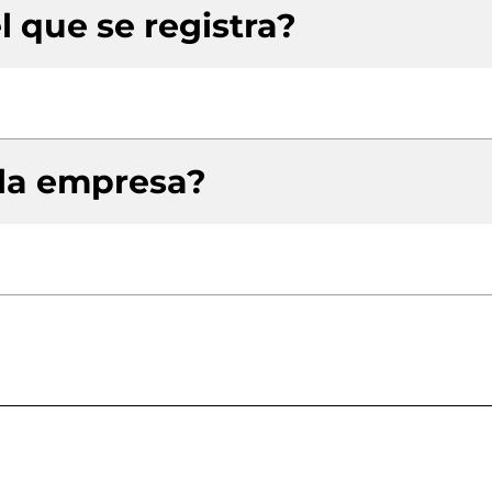
l que se registra?
 la empresa?