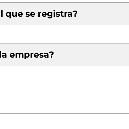
l que se registra?
 la empresa?