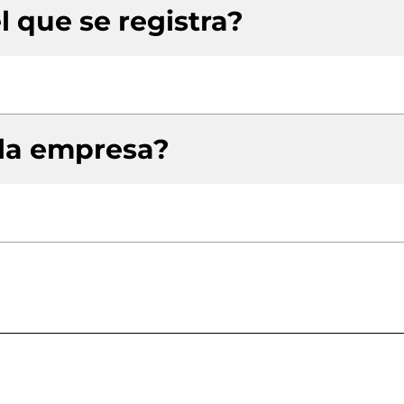
l que se registra?
 la empresa?