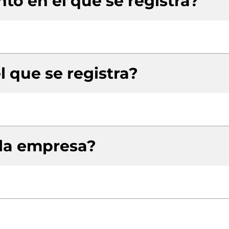
to en el que se registra?
l que se registra?
 la empresa?