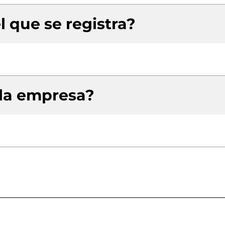
l que se registra?
 la empresa?