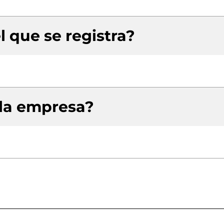
l que se registra?
 la empresa?