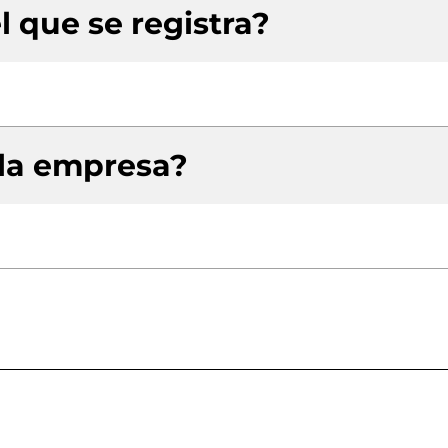
l que se registra?
 la empresa?