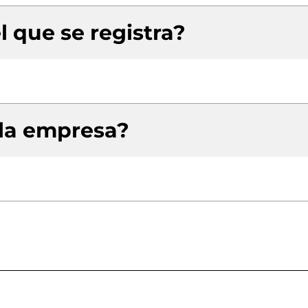
l que se registra?
 la empresa?