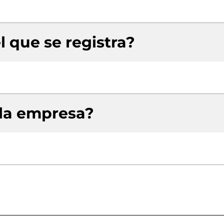
l que se registra?
 la empresa?