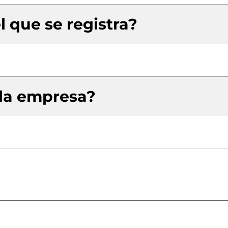
l que se registra?
 la empresa?