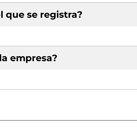
l que se registra?
 la empresa?