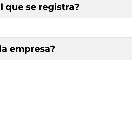
l que se registra?
 la empresa?