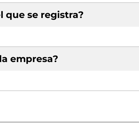
l que se registra?
 la empresa?