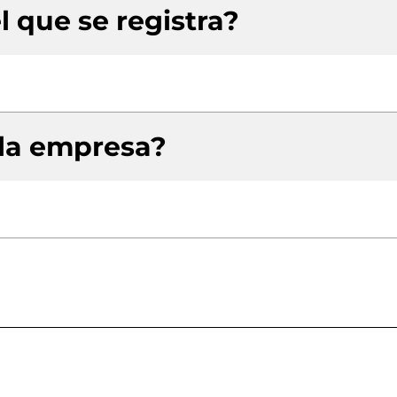
l que se registra?
 la empresa?