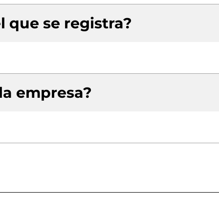
l que se registra?
 la empresa?