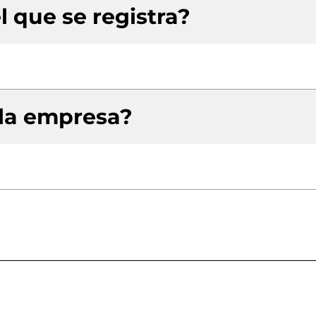
l que se registra?
 la empresa?