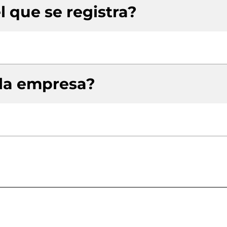
l que se registra?
 la empresa?