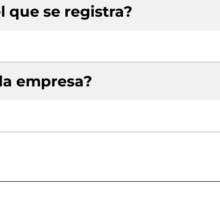
l que se registra?
 la empresa?