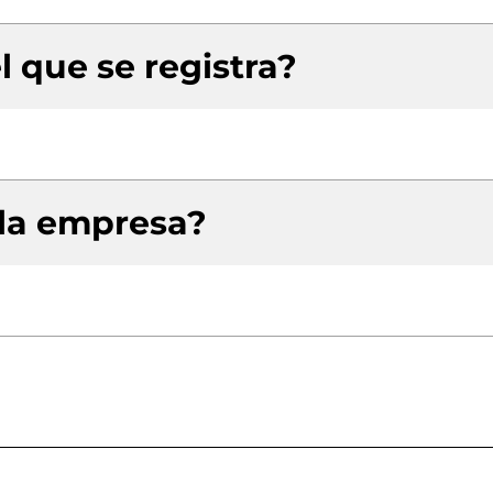
l que se registra?
 la empresa?