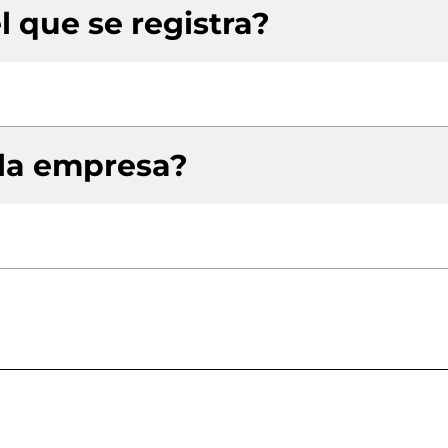
l que se registra?
 la empresa?