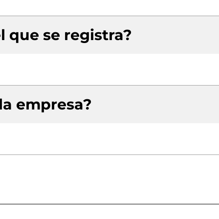
l que se registra?
 la empresa?