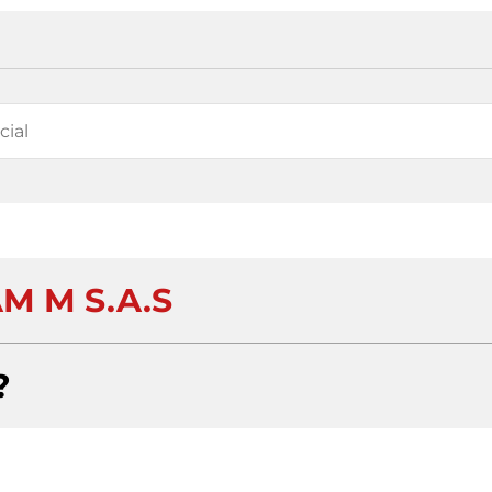
M M S.A.S
?