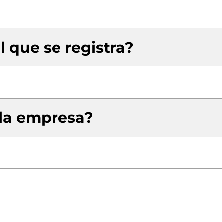
l que se registra?
 la empresa?