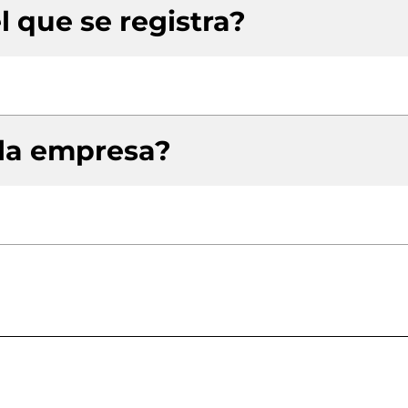
l que se registra?
 la empresa?