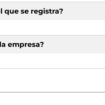
l que se registra?
 la empresa?