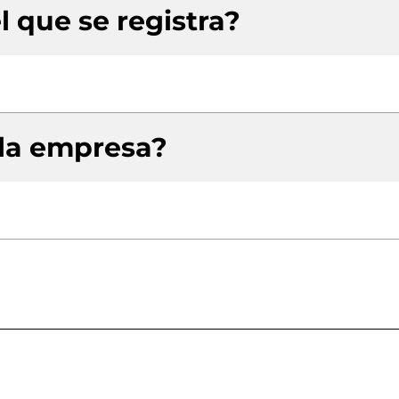
l que se registra?
 la empresa?