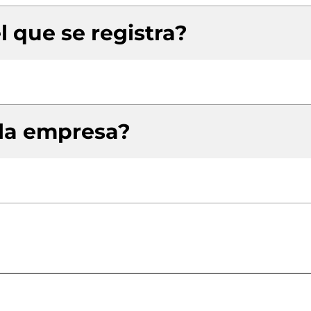
l que se registra?
 la empresa?