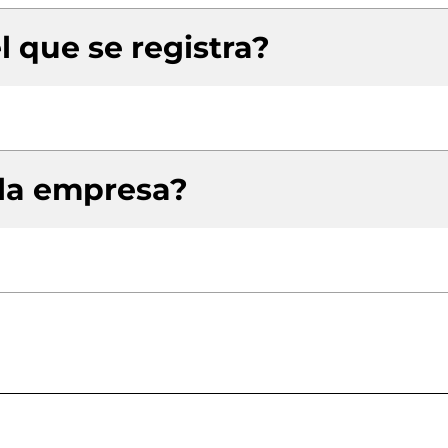
l que se registra?
 la empresa?