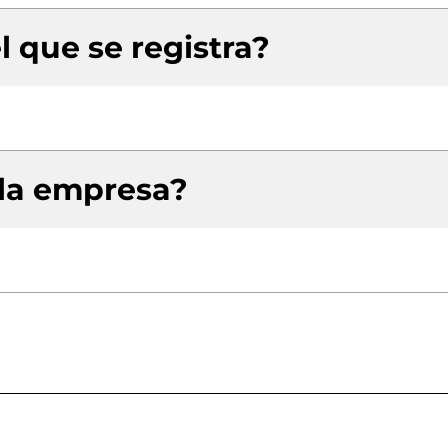
l que se registra?
 la empresa?