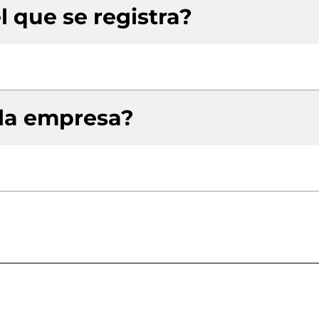
l que se registra?
 la empresa?