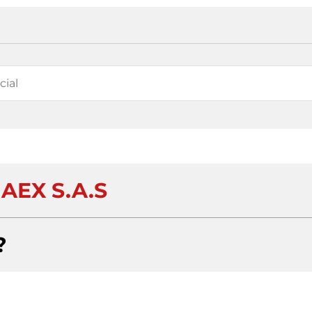
AEX S.A.S
?