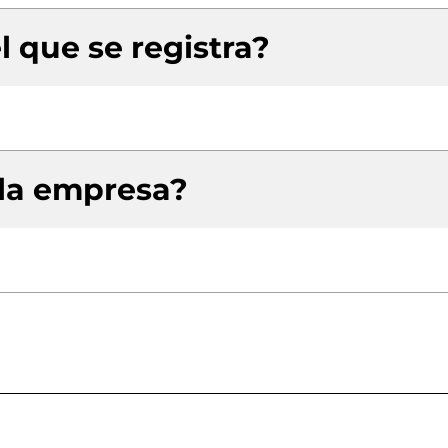
l que se registra?
 la empresa?