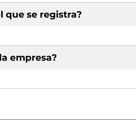
l que se registra?
 la empresa?