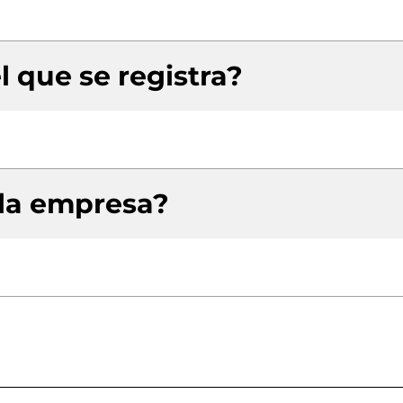
l que se registra?
 la empresa?