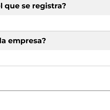
l que se registra?
 la empresa?