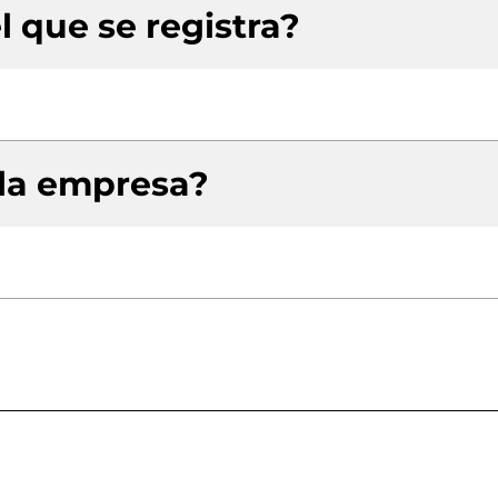
l que se registra?
 la empresa?