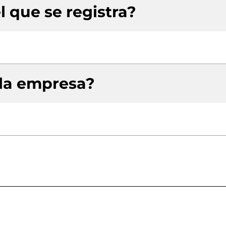
l que se registra?
 la empresa?