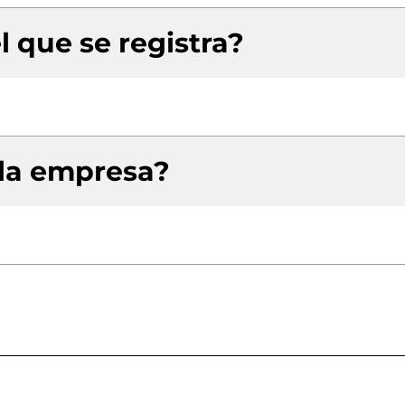
l que se registra?
 la empresa?