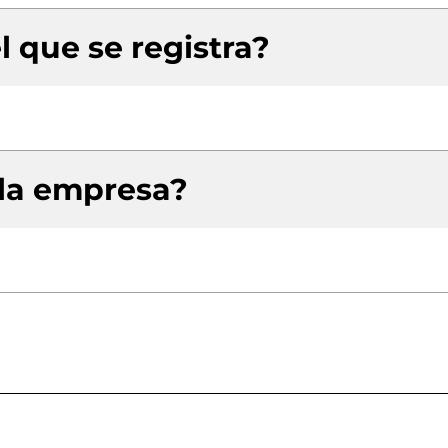
l que se registra?
 la empresa?