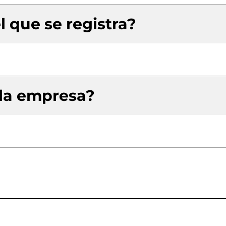
l que se registra?
 la empresa?