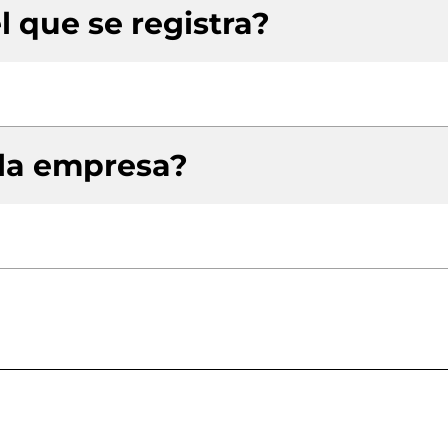
l que se registra?
 la empresa?