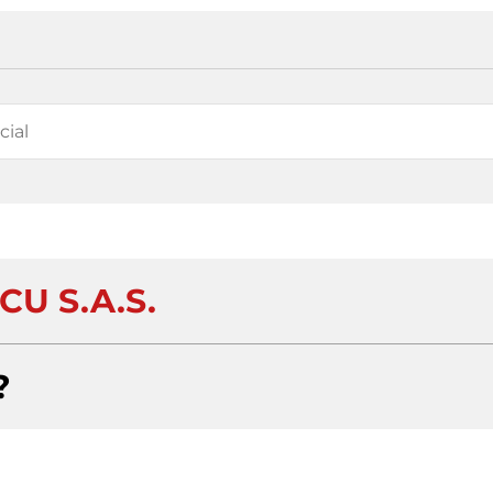
CU S.A.S.
?