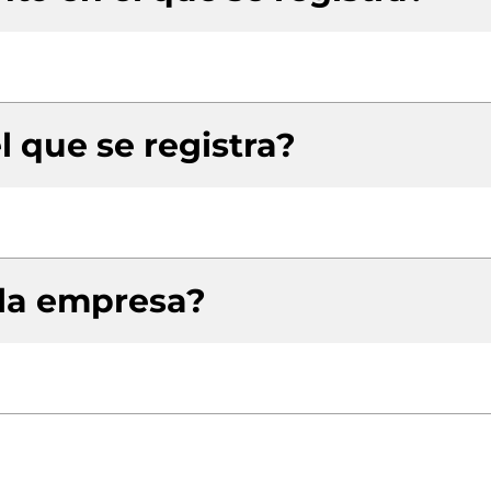
l que se registra?
 la empresa?