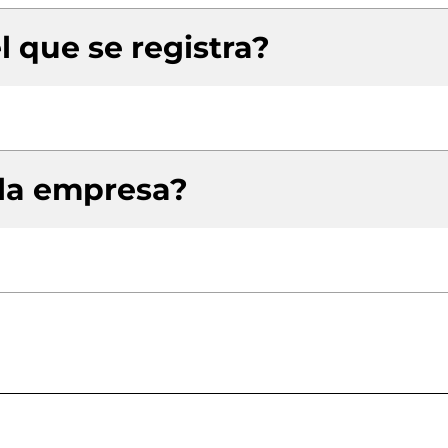
l que se registra?
 la empresa?