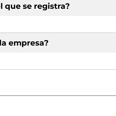
l que se registra?
 la empresa?